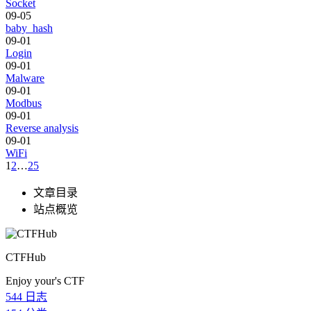
Socket
09-05
baby_hash
09-01
Login
09-01
Malware
09-01
Modbus
09-01
Reverse analysis
09-01
WiFi
1
2
…
25
文章目录
站点概览
CTFHub
Enjoy your's CTF
544
日志