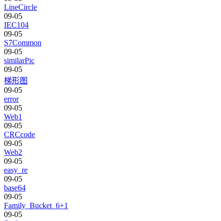
LineCircle
09-05
IEC104
09-05
S7Common
09-05
similarPic
09-05
梯形图
09-05
error
09-05
Web1
09-05
CRCcode
09-05
Web2
09-05
easy_re
09-05
base64
09-05
Family_Bucket_6+1
09-05